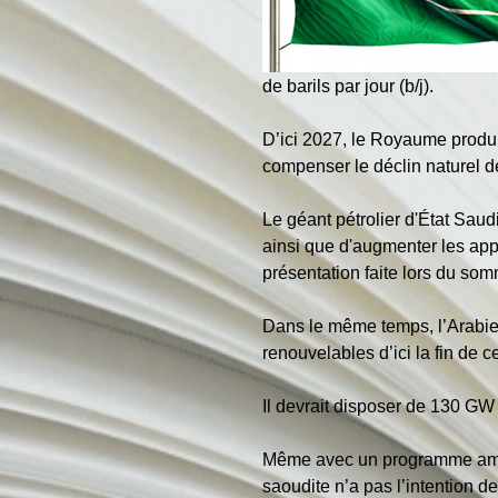
de barils par jour (b/j).
D’ici 2027, le Royaume produir
compenser le déclin naturel d
Le géant pétrolier d'État Sau
ainsi que d'augmenter les a
présentation faite lors du som
Dans le même temps, l’Arabie 
renouvelables d’ici la fin de c
Il devrait disposer de 130 GW
Même avec un programme ambiti
saoudite n’a pas l’intention 