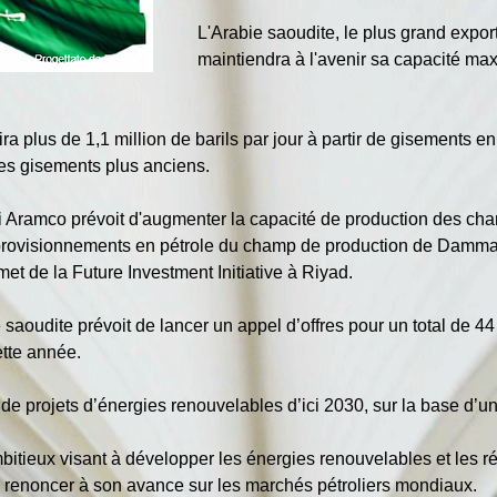
L'Arabie saoudite, le plus grand export
maintiendra à l'avenir sa capacité max
a plus de 1,1 million de barils par jour à partir de gisements e
es gisements plus anciens.
di Aramco prévoit d'augmenter la capacité de production des cham
pprovisionnements en pétrole du champ de production de Damma
met de la Future Investment Initiative à Riyad.
saoudite prévoit de lancer un appel d’offres pour un total de 4
ette année.
 de projets d’énergies renouvelables d’ici 2030, sur la base d’
eux visant à développer les énergies renouvelables et les rés
de renoncer à son avance sur les marchés pétroliers mondiaux.