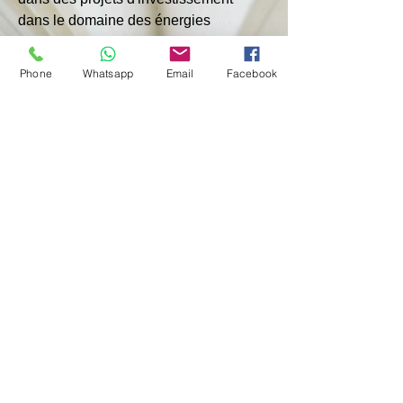
dans le domaine des énergies 
renouvelables et des biocarburants.
Phone
Whatsapp
Email
Facebook
ENI est une entreprise opérant dans 
61 pays, avec un effectif de plus de 
32,3 mille personnes. Elle est engagée 
dans l'exploration, le développement 
et la production de pétrole et de gaz, le 
raffinage, la commercialisation, le 
commerce et le transport de matières 
premières, ainsi que de sources 
d'énergie renouvelables.
< Précédent
Suivant >
© 2024 par GBMC - Giorgio Bartoli Management Consulting
Politique de confidentialité-Conditions d'utilisation