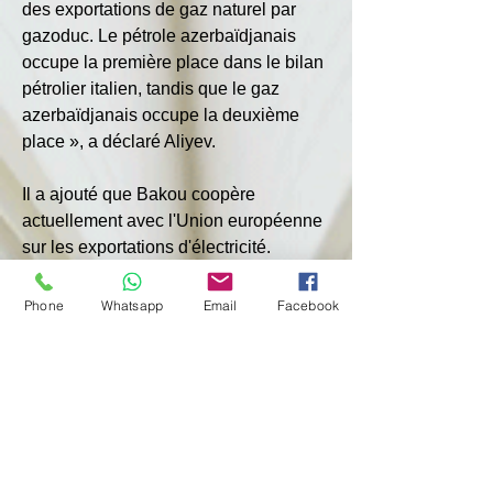
des exportations de gaz naturel par 
gazoduc. Le pétrole azerbaïdjanais 
occupe la première place dans le bilan 
pétrolier italien, tandis que le gaz 
azerbaïdjanais occupe la deuxième 
place », a déclaré Aliyev.
Il a ajouté que Bakou coopère 
actuellement avec l'Union européenne 
sur les exportations d'électricité.
Une étude de faisabilité pour les lignes 
Phone
Whatsapp
Email
Facebook
de transport d'électricité est en cours 
de préparation et devrait être bientôt 
prête. Par conséquent, le tracé défini 
par le TAP et le Corridor gazier Sud 
ouvre désormais la voie à des projets 
de plus grande envergure. L'électricité, 
notamment les futurs 