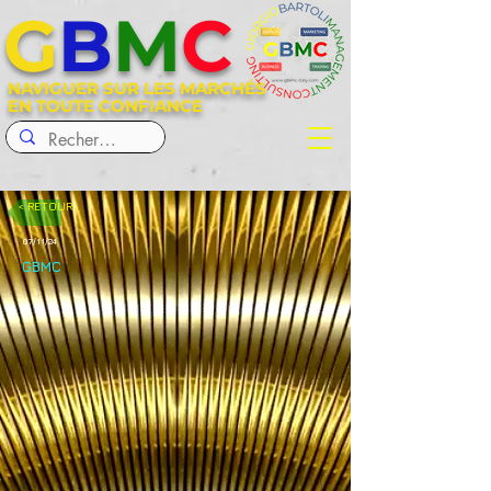
G
B
M
C
NAVIGUER SUR LES MARCHÉS
EN TOUTE CONFIANCE
< RETOUR
07/11/24
GBMC