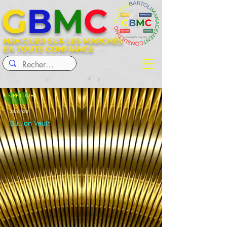
G
B
M
C
NAVIGUER SUR LES MARCHÉS
EN TOUTE CONFIANCE
< RETOUR
26/01/26
Bullion Vault