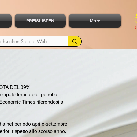
PREISLISTEN
More
OTA DEL 39%
cipale fornitore di petrolio 
e Economic Times riferendosi ai 
ndia nel periodo aprile-settembre 
iori rispetto allo scorso anno. 