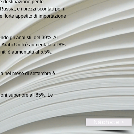
e destinazione per le 
ussia, e i prezzi scontati per il 
el forte appetito di importazione 
do gli analisti, del 39%. Al 
i Arabi Uniti è aumentata all'8% 
niti è aumentata al 5,5%. 
dia nel mese di settembre è 
ioni superiore all'85%. Le 
Nächste >