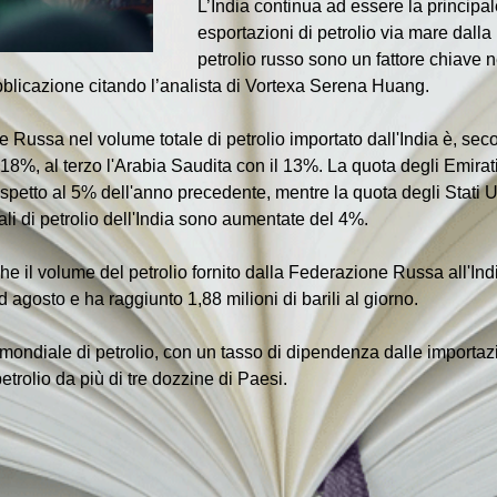
L’India continua ad essere la principal
esportazioni di petrolio via mare dalla R
petrolio russo sono un fattore chiave n
pubblicazione citando l’analista di Vortexa Serena Huang.
 Russa nel volume totale di petrolio importato dall'India è, secon
l 18%, al terzo l'Arabia Saudita con il 13%. La quota degli Emirat
ispetto al 5% dell'anno precedente, mentre la quota degli Stati U
ali di petrolio dell'India sono aumentate del 4%.
che il volume del petrolio fornito dalla Federazione Russa all'In
 agosto e ha raggiunto 1,88 milioni di barili al giorno.
 mondiale di petrolio, con un tasso di dipendenza dalle importaz
etrolio da più di tre dozzine di Paesi.