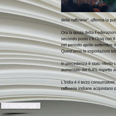
delle raffinerie”, afferma la 
Ora la quota della Federazione
secondo posto c'è l'Iraq con i
nel periodo aprile-settembre r
Quest'anno le importazioni tot
In precedenza è stato riferito 
aumentato del 6,4% rispetto ad
L'India è il terzo consumatore
raffinerie indiane acquistano p
< Vorherige